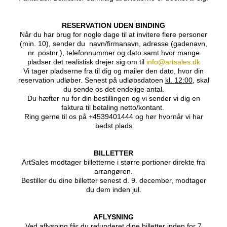
RESERVATION UDEN BINDING
Når du har brug for nogle dage til at invitere flere personer
(min. 10), sender du navn/firmanavn, adresse (gadenavn,
nr. postnr.), telefonnummer og dato samt hvor mange
pladser det realistisk drejer sig om til
info@artsales.dk
Vi tager pladserne fra til dig og mailer den dato, hvor din
reservation udløber. Senest på udløbsdatoen
kl. 12:00
, skal
du sende os det endelige antal.
Du hæfter nu for din bestillingen og vi sender vi dig en
faktura til betaling netto/kontant.
Ring gerne til os på +4539401444 og hør hvornår vi har
bedst plads
BILLETTER
ArtSales modtager billetterne i større portioner direkte fra
arrangøren.
Bestiller du dine billetter senest d. 9. december, modtager
du dem inden jul.
AFLYSNING
Ved aflysning får du refunderet dine billetter inden for 7