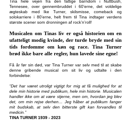
Tina hele vejen fra den fattige barndom i Nuttbush,
Tennesee, over gennembruddet i 60’erne, det voldelige
ægteskab med Ike Turner, skilsmisse, comeback og
solokarriere i 80’erne, helt frem til Tina indtager verdens
største scener som dronningen af rock’n’roll!
Musicalen om Tinas liv er også historien om en
ufatteligt modig kvinde, der turde bryde med sin
tids fordomme om køn og race.
Tina Turner
brød ikke bare alle regler, hun lavede sine egne!
Få år før sin død, var Tina Turner var selv med til at skabe
denne gribende musical om sit liv og udtalte i den
forbindelse:
“Det har været utroligt vigtigt for mig at få mulighed for at
dele min historie med publikum, hele min historie. Musicalen
handler ikke om at være stjerne, men om, hvordan jeg blev
det, om min rejse derhen… Jeg håber at publikum fanger
mit budskab, at selv den bitterste gift kan forvandles til
medicin.”
TINA TURNER 1939 - 2023