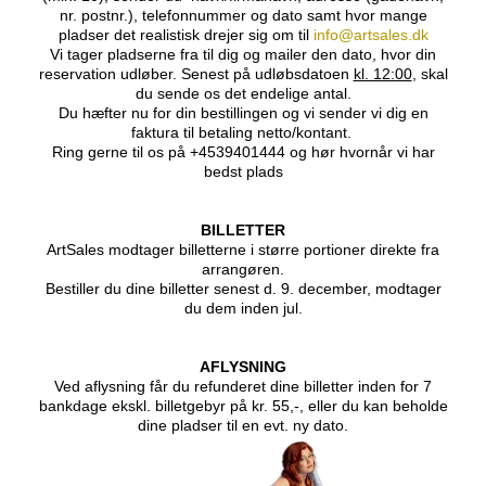
nr. postnr.), telefonnummer og dato samt hvor mange
pladser det realistisk drejer sig om til
info@artsales.dk
Vi tager pladserne fra til dig og mailer den dato, hvor din
reservation udløber. Senest på udløbsdatoen
kl. 12:00
, skal
du sende os det endelige antal.
Du hæfter nu for din bestillingen og vi sender vi dig en
faktura til betaling netto/kontant.
Ring gerne til os på +4539401444 og hør hvornår vi har
bedst plads
BILLETTER
ArtSales modtager billetterne i større portioner direkte fra
arrangøren.
Bestiller du dine billetter senest d. 9. december, modtager
du dem inden jul.
AFLYSNING
Ved aflysning får du refunderet dine billetter inden for 7
bankdage ekskl. billetgebyr på kr. 55,-, eller du kan beholde
dine pladser til en evt. ny dato.