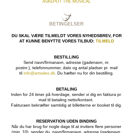
ASKEPOT THE MUSICAL
BETINGELSER
DU SKAL VÆRE TILMELDT VORES NYHEDSBREV, FOR
AT KUNNE BENYTTE VORES TILBUD:
TILMELD
BESTILLING
Send navn/firmanavn, adresse (gadenavn, nr.
postnr.), telefonnummer, dato og antal pladser pr. mail
til
info@artsales.dk
.
Du hæfter nu for din bestilling.
BETALING
Inden for 24 timer på hverdage, sender vi dig en faktura pr.
mail til betaling netto/kontant.
Fakturaen bekræfter samtidig at billetterne er booket til dig.
RESERVATION UDEN BINDING
Når du har brug for nogle dage til at invitere flere personer
(min. 10), sender du navn/firmanavn, adresse (gadenavn,